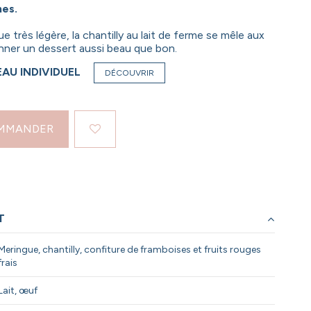
nes.
e très légère, la chantilly au lait de ferme se mêle aux
onner un dessert aussi beau que bon.
EAU INDIVIDUEL
DÉCOUVRIR
MMANDER
T
Meringue, chantilly, confiture de framboises et fruits rouges
frais
Lait, œuf