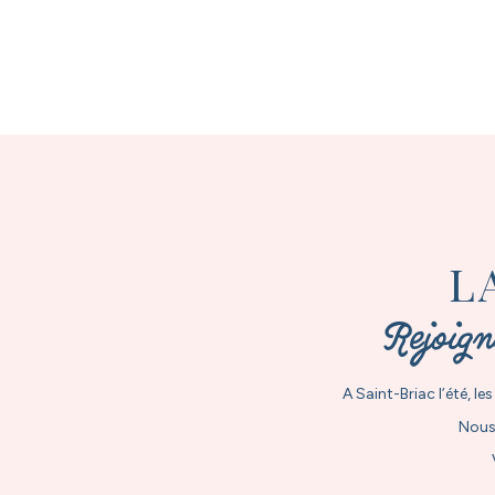
L
Rejoign
A Saint-Briac l’été, l
Nous 