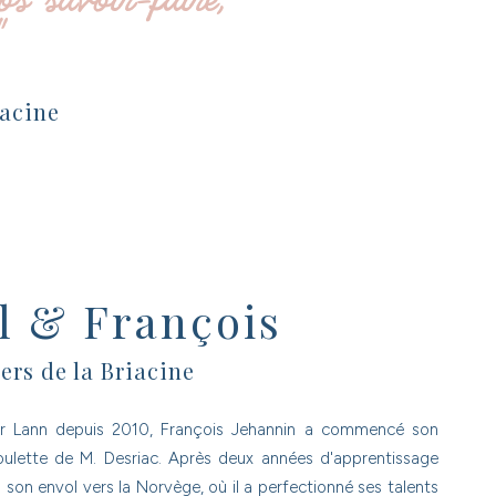
os savoir-faire,
"
iacine
 & François
ers de la Briacine
er Lann depuis 2010, François Jehannin a commencé son
oulette de M. Desriac. Après deux années d'apprentissage
s son envol vers la Norvège, où il a perfectionné ses talents