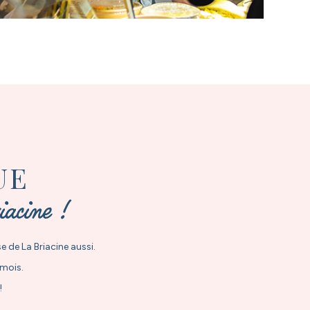
UE
iacine !
e de La Briacine aussi.
 mois.
!