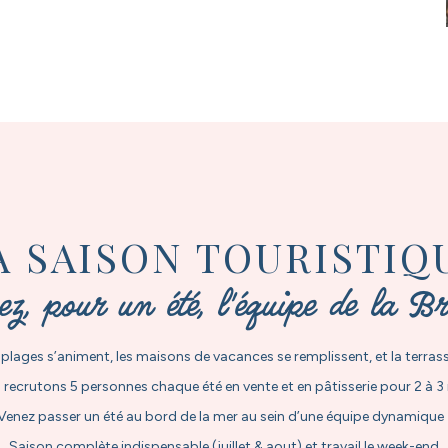
A SAISON TOURISTIQ
ez, pour un été, l'équipe de la Br
es plages s’animent, les maisons de vacances se remplissent, et la terrass
recrutons 5 personnes chaque été en vente et en pâtisserie pour 2 à 3
Venez passer un été au bord de la mer au sein d’une équipe dynamique 
Saison complète indispensable (juillet & aout) et travail le week-end