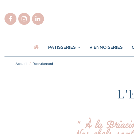
PÂTISSERIES
VIENNOISERIES
Accueil
Recrutement
L'
" À la Briacin